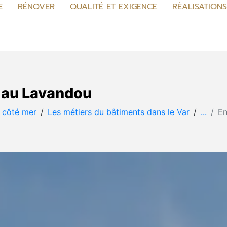
E
RÉNOVER
QUALITÉ ET EXIGENCE
RÉALISATION
 au Lavandou
– côté mer
Les métiers du bâtiments dans le Var
...
En